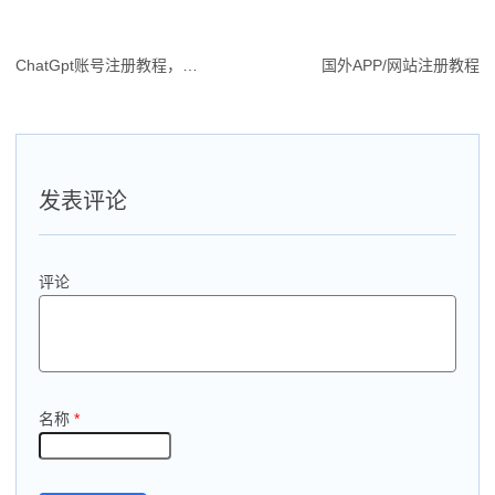
ChatGpt账号注册教程，注册入口（怎么注册？），解决注册邮箱不支持
国外APP/网站注册教程
文
章
导
航
发表评论
评论
名称
*