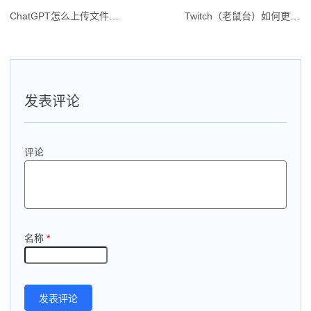
ChatGPT怎么上传文件：图片、PDF、Excel？
Twitch（老鼠台）如何更改语言界面为中文？
文
章
导
航
发表评论
评论
名称
*