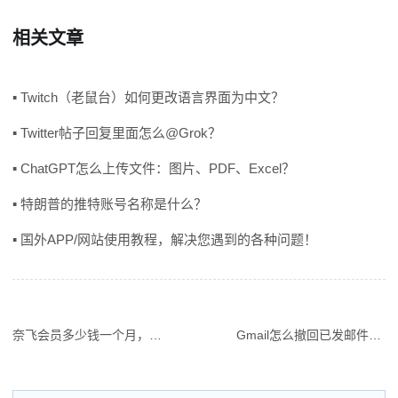
相关文章
▪ Twitch（老鼠台）如何更改语言界面为中文？
▪ Twitter帖子回复里面怎么@Grok？
▪ ChatGPT怎么上传文件：图片、PDF、Excel？
▪ 特朗普的推特账号名称是什么？
▪ 国外APP/网站使用教程，解决您遇到的各种问题！
奈飞会员多少钱一个月，Netflix各地区VIP账号1年价格费用，三种会员区别？
Gmail怎么撤回已发邮件，信息和回复可以撤回吗？电脑版/iPhone/Android操作流程
文
章
导