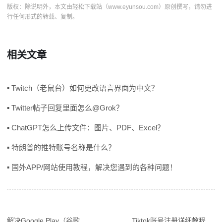
版权：除说明外，本文由轻松下载站（www.eyunsou.com）原创撰写，请勿进
行任何形式的转载、复制。
相关文章
▪ Twitch（老鼠台）如何更改语言界面为中文？
▪ Twitter帖子回复里面怎么@Grok？
▪ ChatGPT怎么上传文件：图片、PDF、Excel？
▪ 特朗普的推特账号名称是什么？
▪ 国外APP/网站使用教程，解决您遇到的各种问题！
解决Google Play（谷歌商店）此商品无法在您所在的国家/地区购买或下载
Tiktok账号注册详细教程，抖音国际版注册入口链接
文